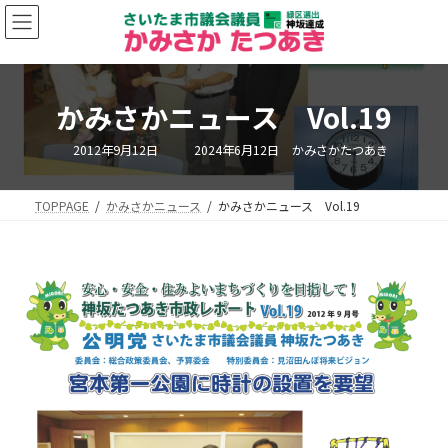
コ
ナ
ン
ビ
テ
ゲ
ン
ー
ツ
シ
かみさかニュース Vol.19
へ
ョ
ス
ン
キ
に
最
2012年9月12日
2024年6月12日
かみさかたつあき
終
ッ
移
更
新
プ
動
日
TOPPAGE
かみさかニュース
かみさかニュース Vol.19
時
: