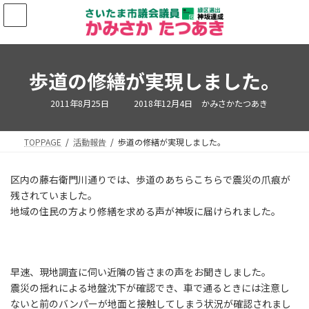
コ
ナ
ン
ビ
テ
ゲ
ン
ー
ツ
シ
歩道の修繕が実現しました。
へ
ョ
ス
ン
キ
に
最
2011年8月25日
2018年12月4日
かみさかたつあき
終
ッ
移
更
新
プ
動
日
TOPPAGE
活動報告
歩道の修繕が実現しました。
時
:
区内の藤右衛門川通りでは、歩道のあちらこちらで震災の爪痕が
残されていました。
地域の住民の方より修繕を求める声が神坂に届けられました。
早速、現地調査に伺い近隣の皆さまの声をお聞きしました。
震災の揺れによる地盤沈下が確認でき、車で通るときには注意し
ないと前のバンパーが地面と接触してしまう状況が確認されまし