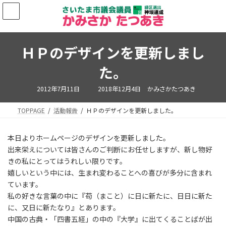
コ
ナ
ン
ビ
テ
ゲ
ン
ー
ツ
シ
ＨＰのデザインを更新しまし
へ
ョ
ス
ン
た。
キ
に
ッ
移
最
2012年7月11日
2018年12月4日
かみさかたつあき
終
プ
動
更
新
TOPPAGE
活動報告
ＨＰのデザインを更新しました。
日
時
:
本日よりホームページのデザインを更新しました。
出来栄えについては皆さんのご判断にお任せしますが、新し物好
きの私にとってはうれしい限りです。
嬉しいという中には、生まれ変わることへの喜びが多分に含まれ
ています。
私の好きな言葉の中に『苟（まこと）に日に新たに、日日に新た
に、又日に新たなり』とあります。
中国の古典・「四書五経」の中の『大学』に出てくることばが出