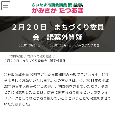
コ
ナ
ン
ビ
テ
ゲ
ン
ー
ツ
シ
２月２０日 まちづくり委員
へ
ョ
ス
ン
会 議案外質疑
キ
に
ッ
移
最
2018年3月14日
2018年12月4日
かみさかたつあき
終
プ
動
更
新
TOPPAGE
市政への取り組み
日
時
２月２０日 まちづくり委員会 議案外質疑
:
○神坂達成委員 公明党さいたま市議団の神坂でございます。どう
ぞよろしくお願いいたします。私の方からは、私、2011年の平成
23年東日本大震災の発災の翌月、初当選をさせていただき、その
ときに決意をしたことは、防災に関する取り組みというのをライ
フワークとしてひとつ取り組んでいこうということで決意をさせて
いただきました。