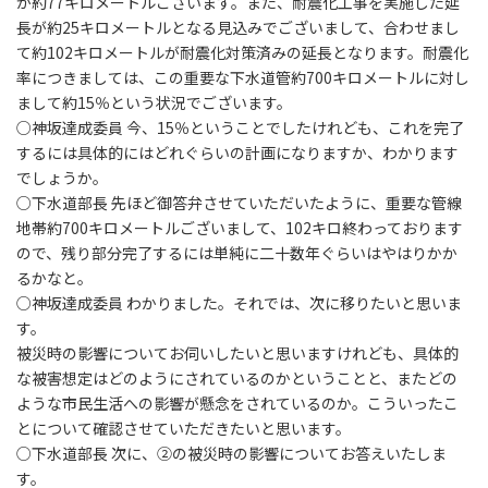
が約77キロメートルございます。また、耐震化工事を実施した延
長が約25キロメートルとなる見込みでございまして、合わせまし
て約102キロメートルが耐震化対策済みの延長となります。耐震化
率につきましては、この重要な下水道管約700キロメートルに対し
まして約15％という状況でございます。
○神坂達成委員 今、15％ということでしたけれども、これを完了
するには具体的にはどれぐらいの計画になりますか、わかります
でしょうか。
○下水道部長 先ほど御答弁させていただいたように、重要な管線
地帯約700キロメートルございまして、102キロ終わっております
ので、残り部分完了するには単純に二十数年ぐらいはやはりかか
るかなと。
○神坂達成委員 わかりました。それでは、次に移りたいと思いま
す。
被災時の影響についてお伺いしたいと思いますけれども、具体的
な被害想定はどのようにされているのかということと、またどの
ような市民生活への影響が懸念をされているのか。こういったこ
とについて確認させていただきたいと思います。
○下水道部長 次に、②の被災時の影響についてお答えいたしま
す。