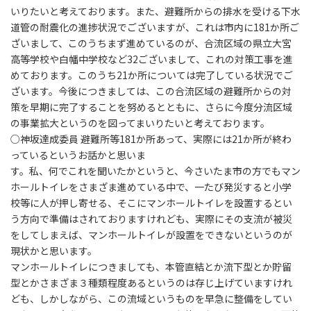
いりたいと考えております。また、避難所からの排水を受ける下水
道管の耐震化の進捗状況でございますが、これは市内に181か所ご
ざいまして、このうちまず進めているのが、合流区域の県立大宮
高等学校や白幡中学校など32ございまして、これの対策工事を進
めております。このうち21か所については完了している状況でご
ざいます。今後につきましては、この合流区域の避難所からの対
策を早期に完了することを努めるとともに、さらに今度分流区域
の事業拡大というのを図ってまいりたいと考えております。
○神坂達成委員 避難所等181か所あって、実際には21か所が終わ
っているというお話かと思いま
す。私、何でこれを聞いたかというと、今さいたま市の方でもマン
ホールトイレをさまざま進めている中で、一たび発災すると小学
校等に人が押し寄せる、そこにマンホールトイレを設置するとい
う方向で準備はされておりますけれども、実際にその支流が被災
をしてしまえば、マンホールトイレが設置をできないというのが
現状かと思います。
マンホールトイレにつきましても、本管直結とか流下型とか貯留
型とかさまざま３種類程度あるというのは存じ上げていますけれ
ども、しかしながら、この流域というものを早急に整備をしてい