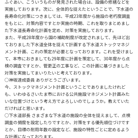
ふぐあい、こういうものが発見された場合は、設備の修繕などを
実施しております。次に、全体的な捉えたということで、下水道の
長寿命化対策につきましては、平成23年度から施設の老朽度調査
をもとに、対策内容ですとか実施の時期、これを取りまとめまし
た下水道長寿命化計画を定め、対策を実施しております。
また、平成28年度から国の補助制度が改定されまして、先ほど出
ておりました下水道全体を捉えて計画する下水道ストックマネジ
メント計画、これの策定が必要となっております。これを受けまし
て、本市におきましても29年度に計画を策定して、30年度から点
検の調査ですとか、管更正の工事など、この計画に基づきました
対策を実施してまいりたいと考えております。
○神坂達成委員 ありがとうございます。
今、ストックマネジメント計画ということでありましたけれど
も、いわゆるさいたま市における公共施設マネジメント計画みた
いな位置づけという考え方でよろしいのでしょうか。教えていた
だければと思います。
○下水道部長 さまざまな下水道の施設の全体を捉えまして、点検
調査の頻度を設定したりですとか、対策をする優先順位づけです
とか、目標の耐用年数の設定など、施設の特性ごとに定めるよう
な計画になっております。