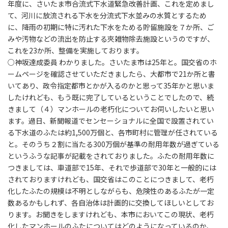
年度に、さいたま市合流式下水道緊急改善計画、これを定めまし
て、河川に放流される下水を分流式下水並みの水質とするため
に、降雨の初期に特に汚れた下水をためる貯留施設を７か所、ご
みや汚物などの流出を防止する夾雑物除去施設というのですが、
これを23か所、整備を実施しております。
○神坂達成委員 わかりました。さいたま市は25年と。国交省のホ
ームページを確認させていただきましたら、大都市で21か所と書
いてあり、政令指定都市とかが入るのかと思って35年かと思いま
したけれども、もう既に完了しているということでしたので、続
きまして（４）マンホールの老朽化についてお伺いしたいと思い
ます。過日、新聞報道でセンセーショナルに全国で設置されてい
る下水道のふたは約1,500万個と、各市町村に管理が任されている
と。そのうち２割に当たる300万個が基準の耐用年数が過ぎている
というふうな記事が記載をされておりました。ふたの耐用年数に
つきましては、車道部で15年、それで歩道部で30年と一般的には
されておりますけれども、国交省はこのことにつきまして、老朽
化したふたの規模は不明としながらも、危険性のあるふたが一定
数あるかもしれず、各自治体は計画的に交換してほしいとしてお
ります。お聞きをしますけれども、本市においてこの現状、老朽
化したマンホールのふたについてはどのようになっているのか、