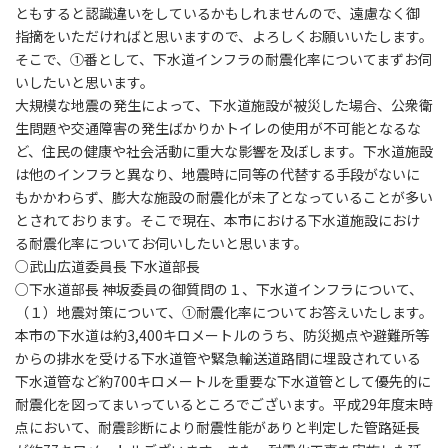
ともすると認識違いをしているかもしれませんので、遠慮なく御
指摘をいただければと思いますので、よろしくお願いいたします。
そこで、①番として、下水道インフラの耐震化率についてまずお伺
いしたいと思います。
大規模な地震の発生によって、下水道施設が被災した場合、公衆衛
生問題や交通障害の発生ばかりかトイレの使用が不可能となるな
ど、住民の健康や社会活動に重大な影響を及ぼします。下水道施設
は他のインフラと異なり、地震時に同等の代替する手段がないに
もかかわらず、膨大な施設の耐震化が未了となっていることが多い
とされております。そこで現在、本市における下水道施設におけ
る耐震化率についてお伺いしたいと思います。
○武山広道委員長 下水道部長
○下水道部長 神坂委員の御質問の１、下水道インフラについて、
（１）地震対策について、①耐震化率についてお答えいたします。
本市の下水道は約3,400キロメートルのうち、防災拠点や避難所等
からの排水を受ける下水道管や緊急輸送道路間に埋設されている
下水道管など約700キロメートルを重要な下水道管として優先的に
耐震化を図ってまいっているところでございます。平成29年度末時
点において、耐震診断により耐震性能がありと判定した管路延長