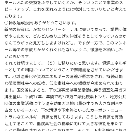
ホールふたの交換をふやしていくとか、そういうことで事業のス
ピードアップ、これを図れるようには検討してまいりたいと考えて
おります。
○神坂達成委員 ありがとうございます。
新聞の報道は、かなりセンセーショナルに書いてあって、業界団体
がやったので、どんどん売り上げを伸ばそうとしてやっているのか
なんてうがった見方もしますけれども、ですが一方で、このマンホ
ール等での事故とかがくれぐれもないように、徹底をお願いした
いと思います。
それでは続きまして、（５）に移りたいと思います。資源エネルギ
ーとしての利用についてということで御確認をさせていただきま
す。地球温暖化や資源エネルギーの逼迫が懸念をされ、持続可能
な循環型社会への転換、低炭素社会への構築が今求められており
ます。国交省によると、下水道事業は事業活動に伴う温室効果ガス
排出量は、平成27年、年間で約378万二酸化炭素トンと、地方公共
団体の事業活動に伴う温室効果ガス排出量の中でも大きな割合を
占めている一方で、下水汚泥や下水熱といったカーボン・ニュー
トラルなエネルギー資源を有しております。こうした資源を有効
活用することで、低炭素社会の構築に向けて大きな役割を果たす
ことが期待をされるといっております。そこで、下水道施設におけ