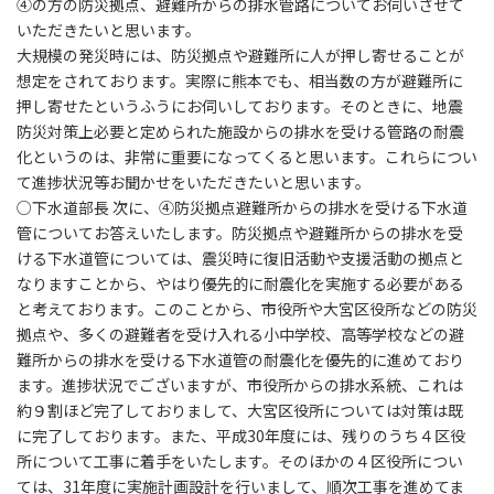
④の方の防災拠点、避難所からの排水管路についてお伺いさせて
いただきたいと思います。
大規模の発災時には、防災拠点や避難所に人が押し寄せることが
想定をされております。実際に熊本でも、相当数の方が避難所に
押し寄せたというふうにお伺いしております。そのときに、地震
防災対策上必要と定められた施設からの排水を受ける管路の耐震
化というのは、非常に重要になってくると思います。これらについ
て進捗状況等お聞かせをいただきたいと思います。
○下水道部長 次に、④防災拠点避難所からの排水を受ける下水道
管についてお答えいたします。防災拠点や避難所からの排水を受
ける下水道管については、震災時に復旧活動や支援活動の拠点と
なりますことから、やはり優先的に耐震化を実施する必要がある
と考えております。このことから、市役所や大宮区役所などの防災
拠点や、多くの避難者を受け入れる小中学校、高等学校などの避
難所からの排水を受ける下水道管の耐震化を優先的に進めており
ます。進捗状況でございますが、市役所からの排水系統、これは
約９割ほど完了しておりまして、大宮区役所については対策は既
に完了しております。また、平成30年度には、残りのうち４区役
所について工事に着手をいたします。そのほかの４区役所につい
ては、31年度に実施計画設計を行いまして、順次工事を進めてま