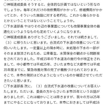
○神坂達成委員 そうすると、全体的な計画ではないという形なの
でしょうか。毎年どれだけの改修費用がかかって、修繕費用がかか
ってとか、そういった施設に対する老朽化、これから幾らかかる
とかということではないということでしょうか。
○下水道部長 やはりその辺の事業面についても改築事業全体の最
適化というようなものも定めていくようになります。
○神坂達成委員 ありがとうございました。それでは続きまして、
（３）に移りたいと思います。合流式の下水道の改善についてお
伺いいたします。一定量以上の降水時に、未処理の下水の一部が
そのまま放流されるため、公衆衛生、水質保全の観点から問題視
をされておりました。平成15年の下水道法の施行令が改正をされ
まして、中小都市では平成25年、さいたま市など大都市では平成
35年度までに、緊急改善対策の完了が義務づけられております。
そこで、本市の現状はどのようになっているのか確認させていただ
きたいと思います。
○下水道部長 次に、（３）合流式下水道の改善についてお答えい
たします。ただいま、委員の方からさいたま市35年というお話が
ありましたが、これは細かいことは除きますが、我々の方は25年
までにやることになっておりまして、本市におきましては平成16