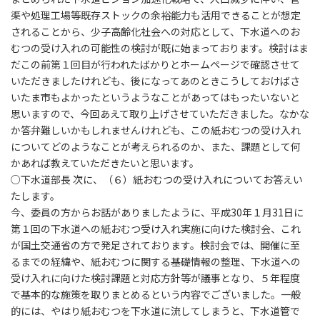
渠や処理工場等既存ストックの余裕能力も活用できることが想定
されることから、少子高齢化社会への対応として、下水道へのお
むつの受け入れの可能性の検討が既に始まっております。検討はま
だこの前第１回目が行われたばかりとホームページで確認させて
いただきましたけれども、後になってあのときこうしておけばさ
いたま市もよかったというようなことがあってはもったいないと
思いますので、今回あえて取り上げさせていただきました。なかな
か答弁難しいかもしれませんけれども、この紙おむつの受け入れ
についてどのようなことが考えられるのか、また、課題として何
かあれば教えていただきたいと思います。
○下水道部長 次に、（６）紙おむつの受け入れについてお答えい
たします。
今、委員の方からお話がありましたように、平成30年１月31日に
第１回の下水道への紙おむつ受け入れ実施に向けた検討会、これ
が国土交通省の方で発足されております。検討会では、開催に至
るまでの経緯や、紙おむつに関する基礎情報の整理、下水道への
受け入れに向けた検討課題と対応方針等が議事となり、５年程度
で基本的な施策を取りまとめるという内容でございました。一般
的には、やはり紙おむつを下水道に流してしまうと、下水道管で