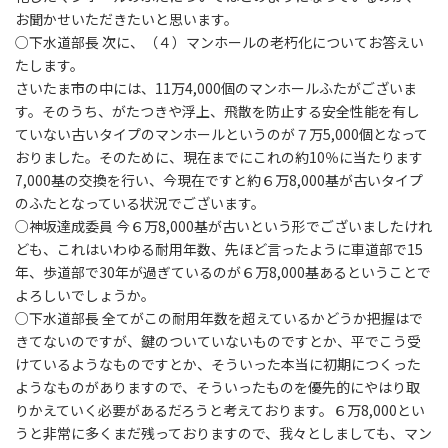
お聞かせいただきたいと思います。
○下水道部長 次に、（４）マンホールの老朽化についてお答えい
たします。
さいたま市の中には、11万4,000個のマンホールふたがございま
す。そのうち、がたつきや浮上、飛散を防止する安全性能を有し
ていない古いタイプのマンホールというのが７万5,000個となって
おりました。そのために、現在までにこれの約10％に当たります
7,000基の交換を行い、今現在ですと約６万8,000基が古いタイプ
のふたとなっている状況でございます。
○神坂達成委員 今６万8,000基が古いという形でございましたけれ
ども、これはいわゆる耐用年数、先ほど言ったように車道部で15
年、歩道部で30年が過ぎているのが６万8,000基あるということで
よろしいでしょうか。
○下水道部長 全てがこの耐用年数を超えているかどうか把握はで
きてないのですが、鍵のついていないものですとか、平でこう受
けているようなものですとか、そういった本当に初期につくった
ようなものがありますので、そういったものを優先的にやはり取
りかえていく必要があるだろうと考えております。６万8,000とい
うと非常に多くまだ残っておりますので、我々としましても、マン