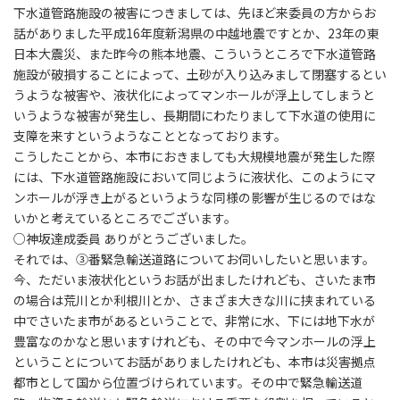
下水道管路施設の被害につきましては、先ほど来委員の方からお
話がありました平成16年度新潟県の中越地震ですとか、23年の東
日本大震災、また昨今の熊本地震、こういうところで下水道管路
施設が破損することによって、土砂が入り込みまして閉塞するとい
うような被害や、液状化によってマンホールが浮上してしまうと
いうような被害が発生し、長期間にわたりまして下水道の使用に
支障を来すというようなこととなっております。
こうしたことから、本市におきましても大規模地震が発生した際
には、下水道管路施設において同じように液状化、このようにマ
ンホールが浮き上がるというような同様の影響が生じるのではな
いかと考えているところでございます。
○神坂達成委員 ありがとうございました。
それでは、③番緊急輸送道路についてお伺いしたいと思います。
今、ただいま液状化というお話が出ましたけれども、さいたま市
の場合は荒川とか利根川とか、さまざま大きな川に挟まれている
中でさいたま市があるということで、非常に水、下には地下水が
豊富なのかなと思いますけれども、その中で今マンホールの浮上
ということについてお話がありましたけれども、本市は災害拠点
都市として国から位置づけられています。その中で緊急輸送道