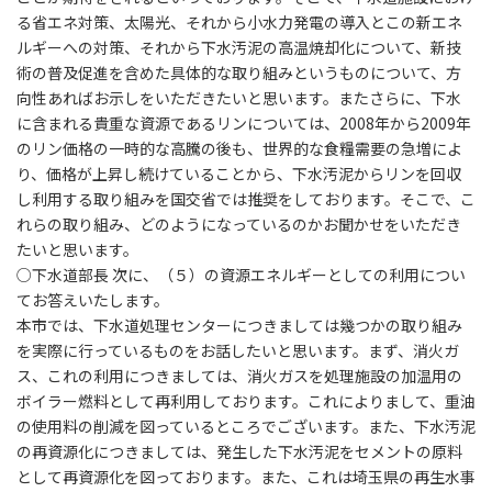
る省エネ対策、太陽光、それから小水力発電の導入とこの新エネ
ルギーへの対策、それから下水汚泥の高温焼却化について、新技
術の普及促進を含めた具体的な取り組みというものについて、方
向性あればお示しをいただきたいと思います。またさらに、下水
に含まれる貴重な資源であるリンについては、2008年から2009年
のリン価格の一時的な高騰の後も、世界的な食糧需要の急増によ
り、価格が上昇し続けていることから、下水汚泥からリンを回収
し利用する取り組みを国交省では推奨をしております。そこで、こ
れらの取り組み、どのようになっているのかお聞かせをいただき
たいと思います。
○下水道部長 次に、（５）の資源エネルギーとしての利用につい
てお答えいたします。
本市では、下水道処理センターにつきましては幾つかの取り組み
を実際に行っているものをお話したいと思います。まず、消火ガ
ス、これの利用につきましては、消火ガスを処理施設の加温用の
ボイラー燃料として再利用しております。これによりまして、重油
の使用料の削減を図っているところでございます。また、下水汚泥
の再資源化につきましては、発生した下水汚泥をセメントの原料
として再資源化を図っております。また、これは埼玉県の再生水事