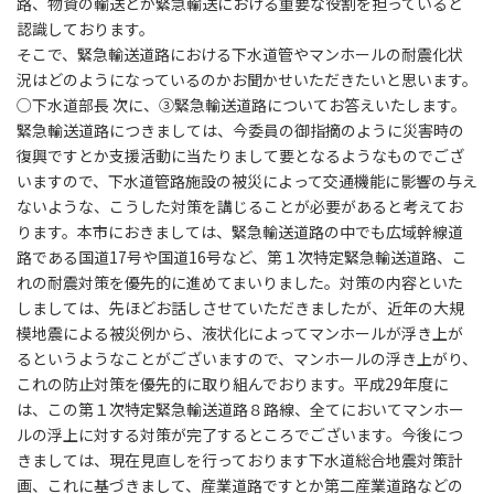
路、物資の輸送とか緊急輸送における重要な役割を担っていると
認識しております。
そこで、緊急輸送道路における下水道管やマンホールの耐震化状
況はどのようになっているのかお聞かせいただきたいと思います。
○下水道部長 次に、③緊急輸送道路についてお答えいたします。
緊急輸送道路につきましては、今委員の御指摘のように災害時の
復興ですとか支援活動に当たりまして要となるようなものでござ
いますので、下水道管路施設の被災によって交通機能に影響の与え
ないような、こうした対策を講じることが必要があると考えてお
ります。本市におきましては、緊急輸送道路の中でも広域幹線道
路である国道17号や国道16号など、第１次特定緊急輸送道路、こ
れの耐震対策を優先的に進めてまいりました。対策の内容といた
しましては、先ほどお話しさせていただきましたが、近年の大規
模地震による被災例から、液状化によってマンホールが浮き上が
るというようなことがございますので、マンホールの浮き上がり、
これの防止対策を優先的に取り組んでおります。平成29年度に
は、この第１次特定緊急輸送道路８路線、全てにおいてマンホー
ルの浮上に対する対策が完了するところでございます。今後につ
きましては、現在見直しを行っております下水道総合地震対策計
画、これに基づきまして、産業道路ですとか第二産業道路などの