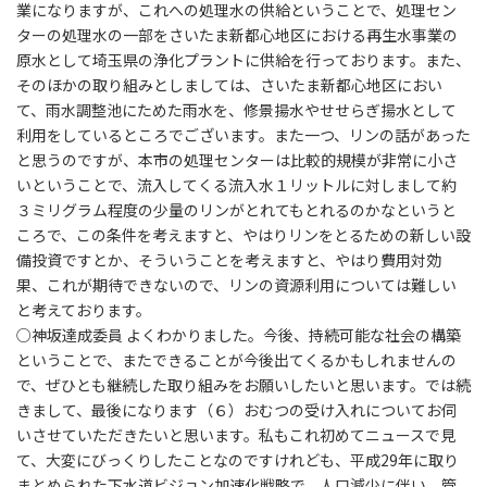
業になりますが、これへの処理水の供給ということで、処理セン
ターの処理水の一部をさいたま新都心地区における再生水事業の
原水として埼玉県の浄化プラントに供給を行っております。また、
そのほかの取り組みとしましては、さいたま新都心地区におい
て、雨水調整池にためた雨水を、修景揚水やせせらぎ揚水として
利用をしているところでございます。また一つ、リンの話があった
と思うのですが、本市の処理センターは比較的規模が非常に小さ
いということで、流入してくる流入水１リットルに対しまして約
３ミリグラム程度の少量のリンがとれてもとれるのかなというと
ころで、この条件を考えますと、やはりリンをとるための新しい設
備投資ですとか、そういうことを考えますと、やはり費用対効
果、これが期待できないので、リンの資源利用については難しい
と考えております。
○神坂達成委員 よくわかりました。今後、持続可能な社会の構築
ということで、またできることが今後出てくるかもしれませんの
で、ぜひとも継続した取り組みをお願いしたいと思います。では続
きまして、最後になります（６）おむつの受け入れについてお伺
いさせていただきたいと思います。私もこれ初めてニュースで見
て、大変にびっくりしたことなのですけれども、平成29年に取り
まとめられた下水道ビジョン加速化戦略で、人口減少に伴い、管