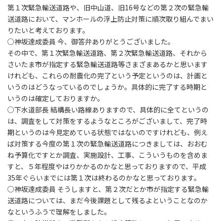
第１次緊急輸送道路や、旧中山道、旧16号などの第２次の緊急輸
送道路において、マンホールの浮上防止対策に順次取り組んでまい
りたいと考えております。
○神坂達成委員 今、御答弁ありがとうございました。
その中で、第１次緊急輸送道路、第２次緊急輸送道路、それから
さいたま市が指定する緊急輸送道路等さまざまあるかと思います
けれども、これらの耐震化の完了という予定というのは、計画と
いうのはどうなっているのでしょうか。具体的に完了する時期と
いうのは確定しておりますか。
○下水道部長 結構長い路線ありますので、具体的に全てというの
は、調査をして対策をするようなところがございまして、完了時
期というのは今見定めている状態ではないのですけれども、例え
ば対策する今度の第１次の緊急輸送道路につきましては、おおむ
ね予算化ですとか調査、実施設計、工事、こういうものを含めま
すと、５年程度やはりかかるのかなと思っておりますので、平成
35年ぐらいまでには第１次は終わるのかなと思っております。
○神坂達成委員 そうしますと、第２次だとか市が指定する緊急輸
送道路については、まだ今後課題として残るよということなのか
なというふうで理解をしました。