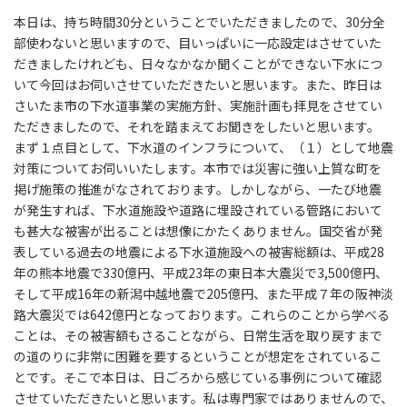
本日は、持ち時間30分ということでいただきましたので、30分全
部使わないと思いますので、目いっぱいに一応設定はさせていた
だきましたけれども、日々なかなか聞くことができない下水につ
いて今回はお伺いさせていただきたいと思います。また、昨日は
さいたま市の下水道事業の実施方針、実施計画も拝見をさせてい
ただきましたので、それを踏まえてお聞きをしたいと思います。
まず１点目として、下水道のインフラについて、（１）として地震
対策についてお伺いいたします。本市では災害に強い上質な町を
掲げ施策の推進がなされております。しかしながら、一たび地震
が発生すれば、下水道施設や道路に埋設されている管路において
も甚大な被害が出ることは想像にかたくありません。国交省が発
表している過去の地震による下水道施設への被害総額は、平成28
年の熊本地震で330億円、平成23年の東日本大震災で3,500億円、
そして平成16年の新潟中越地震で205億円、また平成７年の阪神淡
路大震災では642億円となっております。これらのことから学べる
ことは、その被害額もさることながら、日常生活を取り戻すまで
の道のりに非常に困難を要するということが想定をされているこ
とです。そこで本日は、日ごろから感じている事例について確認
させていただきたいと思います。私は専門家ではありませんので、