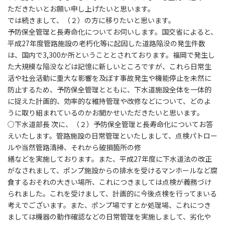
ただきたいとお願い申し上げたいと思います。
では続きまして、（２）の方に移りたいと思います。
予防保全管理と長寿命化についてお伺いします。国交省によると、
平成27年度管路施設の老朽化等に起因した道路陥没の発生件数
は、国内で3,300か所ということとされております。福岡で発生し
た大規模な陥没などは記憶に新しいところですが、これら日常生
活や社会活動に重大な影響を及ぼす事故発生や機能停止を未然に
防止するため、予防保全管理とともに、下水道施設全体を一体的
に捉えた計画的、効率的な維持管理や改修などについて、どのよ
うに取り組まれているのかお聞かせいただきたいと思います。
○下水道部長 次に、（２）予防保全管理と長寿命化についてお答
えいたします。管路施設の日常管理といたしまして、点検パトロー
ルや当然管路清掃、それから破損箇所の修
繕などを実施しております。また、平成27年度に下水道法の改正
がなされまして、ポンプ施設からの排水を受けるマンホールなど腐
食するおそれの大きい場所、これにつきましては点検が義務づけ
られました。これを受けまして、計画的に今後点検を行ってまいる
考えでございます。また、ポンプ場ですとか処理場、これにつき
ましては機器の動作確認などの日常管理を実施しまして、劣化や