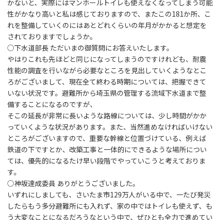
かないと、実際にはマンホールトイレも使えなくなってしまう可能
性がかなり高いと私は感じておりますので、またこの181か所、こ
れを整備していくのにはあとどれくらいの年月がかかると想定を
されておりますでしょうか。
○下水道部長 ただいまの御質問にお答えいたします。
やはりこれも先ほどと同じになってしまうのですけれども、耐震
性能の調査を行いながら必要なところを見出していくようなとこ
ろがございまして、現在全て終わる時期については、把握できて
いない状況です。避難所から埼玉県の管理する流域下水道まで整
備することになるのですが、
そこの延長が非常に長いような路線については、少し時間がかか
っていくような状況があります。また、当然進めなければいけない
ところがございますので、重要な幹線と位置づけている、例えば
鉄道の下ですとか、改築工事と一体的にできるような場所につい
ては、優先的になるたけ早い段階でやっていこうと考えておりま
す。
○神坂達成委員 ありがとうございました。
いずれにしましても、さいたま市129万人がいる中で、一たび発災
したらもう多分避難所にも入れず、家の中ではトイレも使えず、も
う大変なことになるだろうなという中で、ぜひとも全力で進めてい