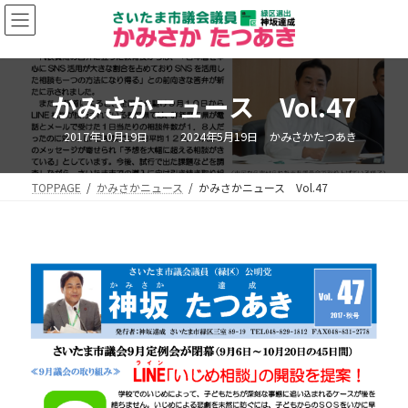
コ
ナ
ン
ビ
テ
ゲ
ン
ー
ツ
シ
かみさかニュース Vol.47
へ
ョ
ス
ン
キ
に
最
2017年10月19日
2024年5月19日
かみさかたつあき
終
ッ
移
更
新
プ
動
日
TOPPAGE
かみさかニュース
かみさかニュース Vol.47
時
: