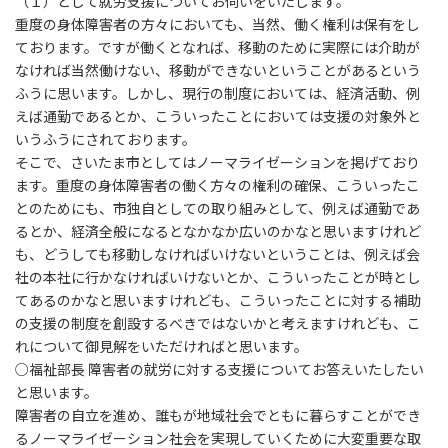
（１）として就労支援についてお伺いをいたします。
重度の身体障害者の方々においても、当然、働く権利は保有をし
ております。ですが働くとなれば、移動のために実際には介助が
なければ当然働けない、移動ができないということがあるという
ふうに思います。しかし、現行の制度においては、経済活動、例
えば通勤であるとか、こういったことにおいては支援の対象外と
いうふうにされております。
そこで、さいたま市としてはノーマライゼーションを掲げており
ます。重度の身体障害者の働く方々の権利の確保、こういったこ
とのためにも、市独自としての取り組みとして、例えば通勤であ
るとか、経済全般になるとなかなか広いのかなと思いますけれど
も、どうしても移動しなければいけないということは、例えば会
社の本社に行かなければいけないとか、こういったことが時とし
てあるのかなと思いますけれども、こういったことに対する補助
の支援の制度を創設するべきではないかと考えますけれども、こ
れについて御見解をいただければと思います。
○福祉部長 障害者の就労に対する支援についてお答えいたしたい
と思います。
障害者の自立を進め、誰もが地域社会でともに暮らすことができ
るノーマライゼーション社会を実現していくために大変重要な取