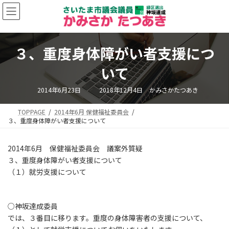
コ
ナ
ン
ビ
テ
ゲ
ン
ー
ツ
シ
３、重度身体障がい者支援につ
へ
ョ
ス
ン
いて
キ
に
ッ
移
最
2014年6月23日
2018年12月4日
かみさかたつあき
終
プ
動
更
新
TOPPAGE
2014年6月 保健福祉委員会
日
時
３、重度身体障がい者支援について
:
2014年6月 保健福祉委員会 議案外質疑
３、重度身体障がい者支援について
（１）就労支援について
○神坂達成委員
では、３番目に移ります。重度の身体障害者の支援について、